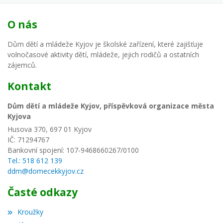
O nás
Dům dětí a mládeže Kyjov je školské zařízení, které zajišťuje
volnočasové aktivity dětí, mládeže, jejich rodičů a ostatních
zájemců.
Kontakt
Dům dětí a mládeže Kyjov, příspěvková organizace města
Kyjova
Husova 370, 697 01 Kyjov
IČ: 71294767
Bankovní spojení: 107-9468660267/0100
Tel.: 518 612 139
ddm@domecekkyjov.cz
Časté odkazy
Kroužky